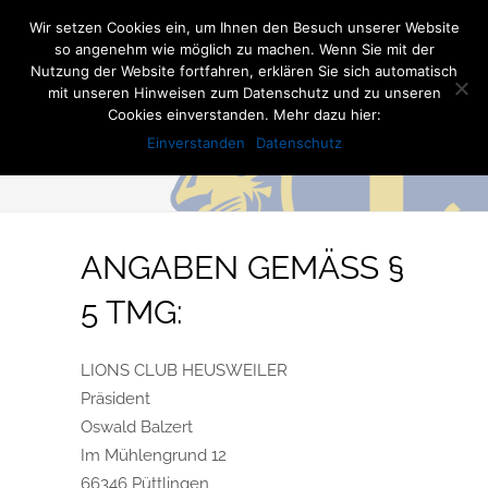
Wir setzen Cookies ein, um Ihnen den Besuch unserer Website
so angenehm wie möglich zu machen. Wenn Sie mit der
Nutzung der Website fortfahren, erklären Sie sich automatisch
mit unseren Hinweisen zum Datenschutz und zu unseren
Cookies einverstanden. Mehr dazu hier:
Einverstanden
Datenschutz
IMPRESSUM
ANGABEN GEMÄSS § 5
TMG:
LIONS CLUB HEUSWEILER
Präsident
Oswald Balzert
Im Mühlengrund 12
66346 Püttlingen